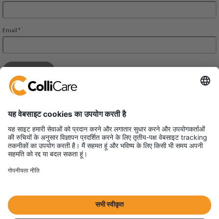
जेएमडी रीजेंट स्क्वायर, 302, 303 ए और 303 बी, तीसरी मंजिल
महरौली-गुड़गांव रोड। गुड़गांव,
हरियाणा 122002
वैट/संगठन: U61200HR2013FTC048102