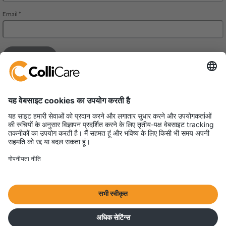
जेएमडी रीजेंट स्क्वायर, 302, 303 ए और 303 बी, तीसरी मंजिल
महरौली-गुड़गांव रोड। गुड़गांव,
हरियाणा 122002
वैट/संगठन: U61200HR2013FTC048102
Terms & Conditions